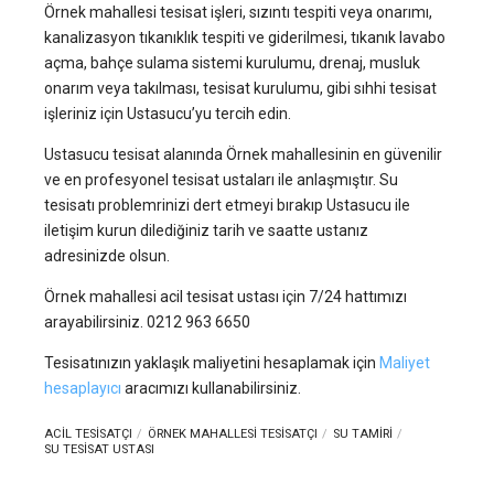
Örnek mahallesi tesisat işleri, sızıntı tespiti veya onarımı,
kanalizasyon tıkanıklık tespiti ve giderilmesi, tıkanık lavabo
açma, bahçe sulama sistemi kurulumu, drenaj, musluk
onarım veya takılması, tesisat kurulumu, gibi sıhhi tesisat
işleriniz için Ustasucu’yu tercih edin.
Ustasucu tesisat alanında Örnek mahallesinin en güvenilir
ve en profesyonel tesisat ustaları ile anlaşmıştır. Su
tesisatı problemrinizi dert etmeyi bırakıp Ustasucu ile
iletişim kurun dilediğiniz tarih ve saatte ustanız
adresinizde olsun.
Örnek mahallesi acil tesisat ustası için 7/24 hattımızı
arayabilirsiniz. 0212 963 6650
Tesisatınızın yaklaşık maliyetini hesaplamak için
Maliyet
hesaplayıcı
aracımızı kullanabilirsiniz.
ACIL TESISATÇI
ÖRNEK MAHALLESI TESISATÇI
SU TAMIRI
SU TESISAT USTASI