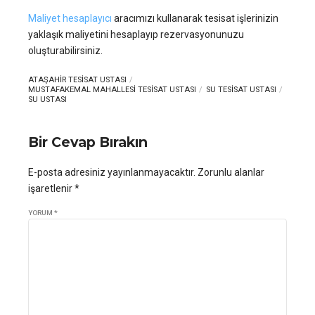
Maliyet hesaplayıcı
aracımızı kullanarak tesisat işlerinizin
yaklaşık maliyetini hesaplayıp rezervasyonunuzu
oluşturabilirsiniz.
ATAŞAHIR TESISAT USTASI
MUSTAFAKEMAL MAHALLESI TESISAT USTASI
SU TESISAT USTASI
SU USTASI
Bir Cevap Bırakın
E-posta adresiniz yayınlanmayacaktır. Zorunlu alanlar
işaretlenir *
YORUM
*