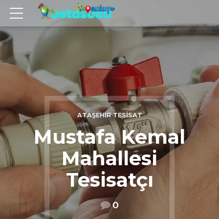
ATAŞEHIR TESISAT
Mustafa Kemal
Mahallesi
Tesisatçı
0