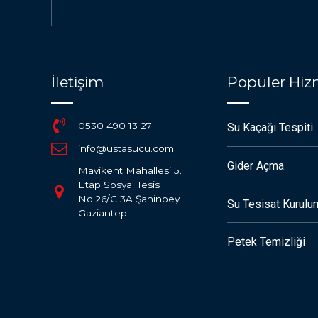
İletişim
Popüler Hiz
0530 490 13 27
Su Kaçağı Tespiti
info@ustasucu.com
Gider Açma
Mavikent Mahallesi 5.
Etap Sosyal Tesis
No:26/C 3A Şahinbey
Su Tesisat Kurulu
Gaziantep
Petek Temizliği