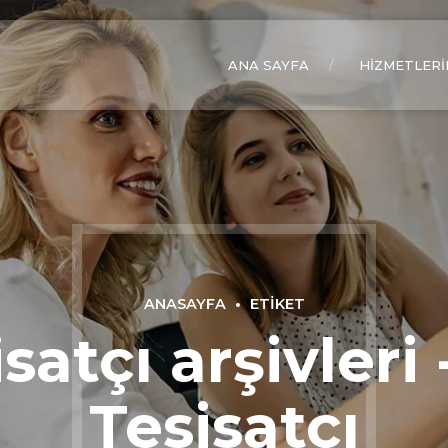
ANA SAYFA
HIZMETLERI
ANASAYFA
ETIKET
isatçı arşivleri
Tesisatçı