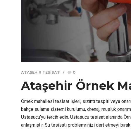
ATAŞEHIR TESISAT
0
Ataşehir Örnek Ma
Örnek mahallesi tesisat işleri, sızıntı tespiti veya onar
bahçe sulama sistemi kurulumu, drenaj, musluk onarım ve
Ustasucu’yu tercih edin. Ustasucu tesisat alanında Örne
anlaşmıştır. Su tesisatı problemrinizi dert etmeyi bırakı