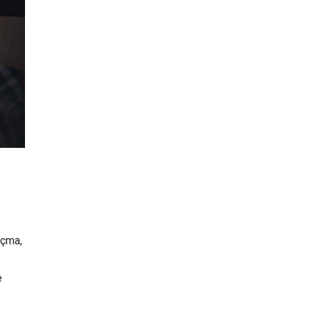
açma,
e