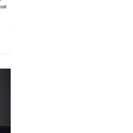
isat
 ET