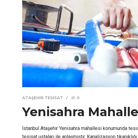
ATAŞEHIR TESISAT
0
Yenisahra Mahalles
İstanbul Ataşehir Yenisahra mahallesi konumunda tesis
tesisat ustaları ile anlaşmıştır. Kanalizasyon tıkanıklığ