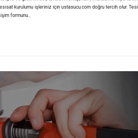
tesisat kurulumu işleriniz için ustasucu.com doğru tercih olur. Tes
tişim formunu...
OKUMAYA DEVAM