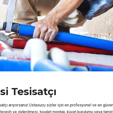
i Tesisatçı
atçı arıyorsanız Ustasucu sizler için en profesyonel ve en güveni
ı tespiti ve giderilmesi, tuvalet montajı, küvet kurulumu veya tamiri