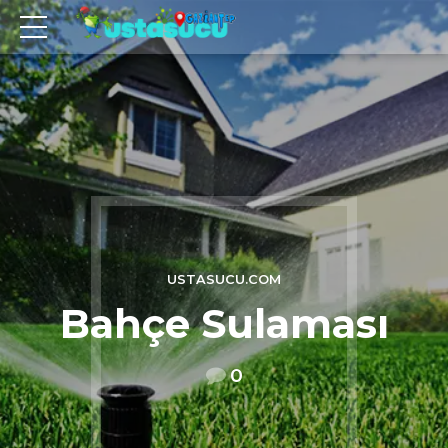
USTASUCU.COM
Bahçe Sulaması
0