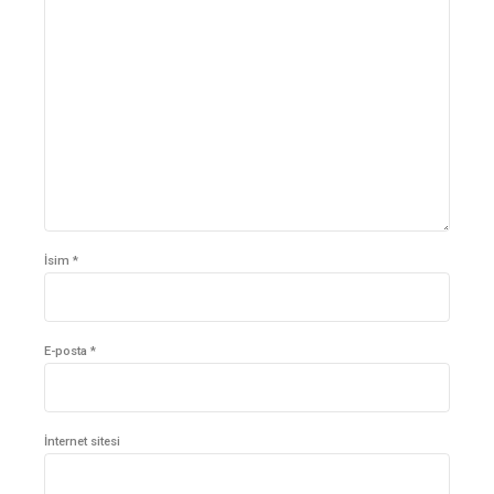
İsim *
E-posta *
İnternet sitesi