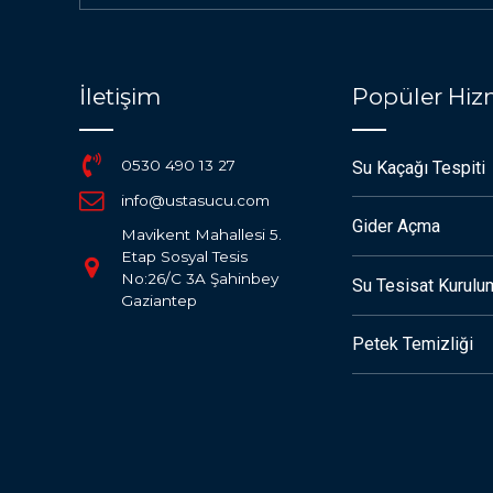
İletişim
Popüler Hiz
0530 490 13 27
Su Kaçağı Tespiti
info@ustasucu.com
Gider Açma
Mavikent Mahallesi 5.
Etap Sosyal Tesis
No:26/C 3A Şahinbey
Su Tesisat Kurulu
Gaziantep
Petek Temizliği