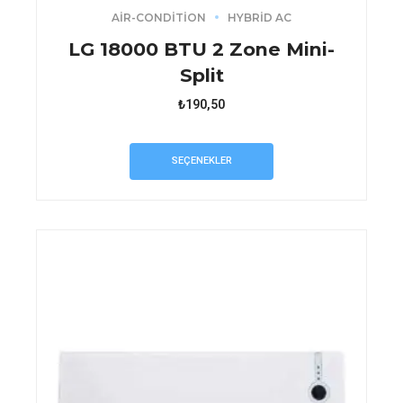
AIR-CONDITION
HYBRID AC
LG 18000 BTU 2 Zone Mini-
Split
₺
190,50
Bu
ürünün
SEÇENEKLER
birden
fazla
varyasyonu
var.
Seçenekler
ürün
sayfasından
seçilebilir