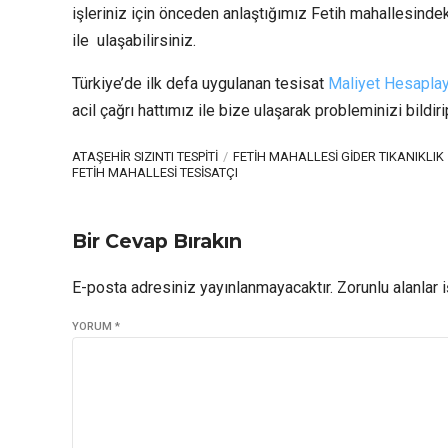
işleriniz için önceden anlaştığımız Fetih mahallesinde
ile ulaşabilirsiniz.
Türkiye’de ilk defa uygulanan tesisat
Maliyet Hesaplay
acil çağrı hattımız ile bize ulaşarak probleminizi bildir
ATAŞEHIR SIZINTI TESPITI
FETIH MAHALLESI GIDER TIKANIKLIK
FETIH MAHALLESI TESISATÇI
Bir Cevap Bırakın
E-posta adresiniz yayınlanmayacaktır. Zorunlu alanlar i
YORUM
*