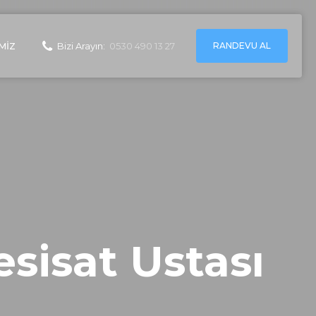
RANDEVU AL
MIZ
Bizi Arayın:
0530 490 13 27
esisat Ustası