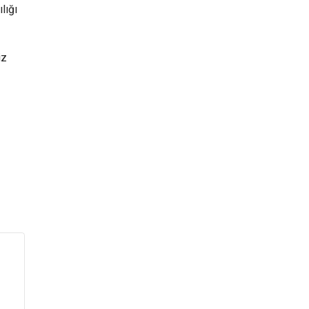
lığı
iz