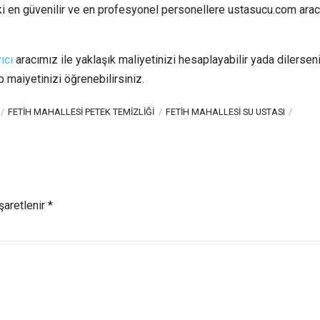
ki en güvenilir ve en profesyonel personellere ustasucu.com aracı
ıcı
aracımız ile yaklaşık maliyetinizi hesaplayabilir yada dilersen
ip maiyetinizi öğrenebilirsiniz.
FETIH MAHALLESI PETEK TEMIZLIĞI
FETIH MAHALLESI SU USTASI
şaretlenir *