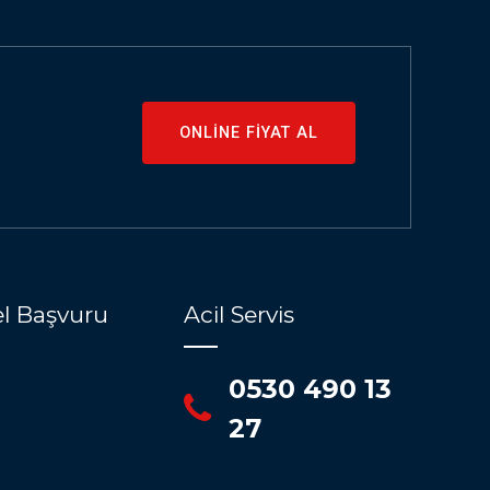
ONLİNE FİYAT AL
l Başvuru
Acil Servis
0530 490 13
27