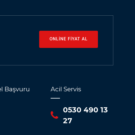
ONLİNE FİYAT AL
l Başvuru
Acil Servis
0530 490 13
27