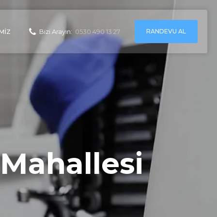
RANDEVU AL
MIZ
Bizi Arayın:
0530 490 13 27
 Mahallesi