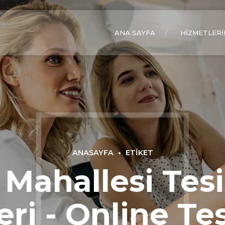
ANA SAYFA
HIZMETLERI
ANASAYFA
ETIKET
 Mahallesi Tesi
eri - Online Te