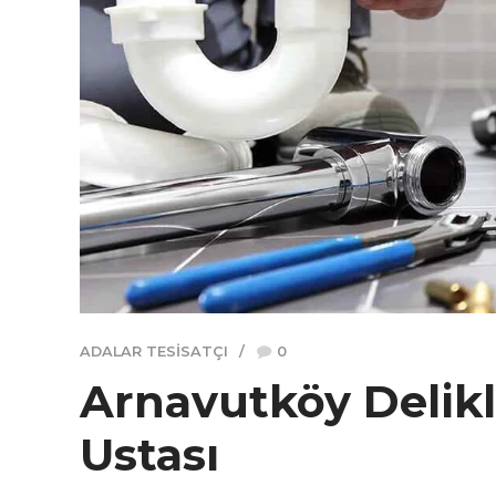
ADALAR TESISATÇI
0
Arnavutköy Delikl
Ustası