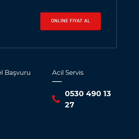
ONLİNE FİYAT AL
l Başvuru
Acil Servis
0530 490 13
27