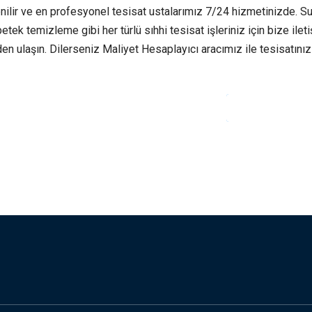
enilir ve en profesyonel tesisat ustalarımız 7/24 hizmetinizde. S
etek temizleme gibi her türlü sıhhi tesisat işleriniz için bize ilet
den ulaşın. Dilerseniz Maliyet Hesaplayıcı aracımız ile tesisatınız
OKUMAYA DEVAM