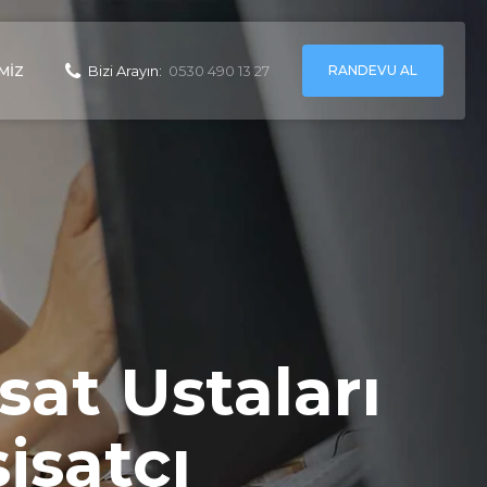
RANDEVU AL
MIZ
Bizi Arayın:
0530 490 13 27
sat Ustaları
sisatçı