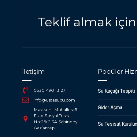
Teklif almak için
İletişim
Popüler Hiz
0530 490 13 27
Su Kaçağı Tespiti
info@ustasucu.com
Gider Açma
Mavikent Mahallesi 5.
Etap Sosyal Tesis
No:26/C 3A Şahinbey
Su Tesisat Kurulu
Gaziantep