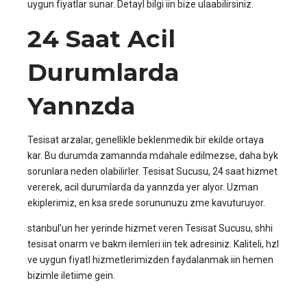
uygun fiyatlar sunar. Detayl bilgi iin bize ulaabilirsiniz.
24 Saat Acil
Durumlarda
Yannzda
Tesisat arzalar, genellikle beklenmedik bir ekilde ortaya
kar. Bu durumda zamannda mdahale edilmezse, daha byk
sorunlara neden olabilirler. Tesisat Sucusu, 24 saat hizmet
vererek, acil durumlarda da yannzda yer alyor. Uzman
ekiplerimiz, en ksa srede sorununuzu zme kavuturuyor.
stanbul’un her yerinde hizmet veren Tesisat Sucusu, shhi
tesisat onarm ve bakm ilemleri iin tek adresiniz. Kaliteli, hzl
ve uygun fiyatl hizmetlerimizden faydalanmak iin hemen
bizimle iletiime gein.