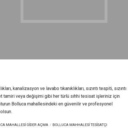
ları, kanalizasyon ve lavabo tıkanıklıkları, sızıntı tespiti, sızıntı
tamiri veya değişimi gibi her türlü sıhhi tesisat işleriniz için
run Bolluca mahallesindeki en güvenilir ve profesyonel
 olsun.
CA MAHALLESI GIDER AÇMA
BOLLUCA MAHHALESI TESISATÇI