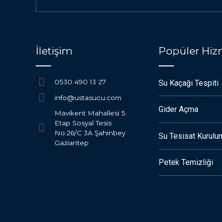
İletişim
Popüler Hiz
0530 490 13 27
Su Kaçağı Tespiti
info@ustasucu.com
Gider Açma
Mavikent Mahallesi 5.
Etap Sosyal Tesis
No:26/C 3A Şahinbey
Su Tesisat Kurulu
Gaziantep
Petek Temizliği