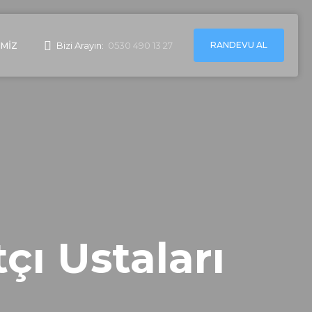
RANDEVU AL
MIZ
Bizi Arayın:
0530 490 13 27
çı Ustaları