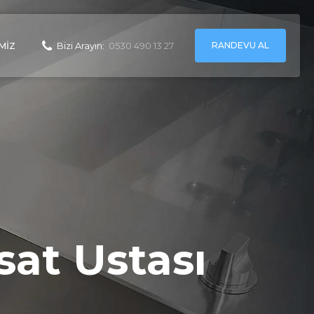
RANDEVU AL
MIZ
Bizi Arayın:
0530 490 13 27
sat Ustası