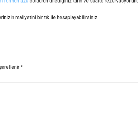
şim formumuzu
doldurun dilediğiniz tarih ve saatte rezervasyonun
rinizin maliyetini bir tık ile hesaplayabilirsiniz.
şaretlenir *