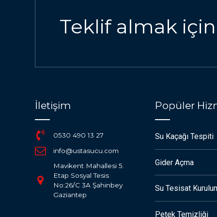
Teklif almak için
İletişim
Popüler Hiz
0530 490 13 27
Su Kaçağı Tespiti
info@ustasucu.com
Gider Açma
Mavikent Mahallesi 5.
Etap Sosyal Tesis
No:26/C 3A Şahinbey
Su Tesisat Kurulu
Gaziantep
Petek Temizliği