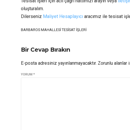
Tesisat işleri için acil çağrı hattımızı arayın veya
ileti
oluşturalım.
Dilerseniz
Maliyet Hesaplayıcı
aracımız ile tesisat işle
BARBAROS MAHALLESI TESISAT İŞLERI
Bir Cevap Bırakın
E-posta adresiniz yayınlanmayacaktır. Zorunlu alanlar i
YORUM
*