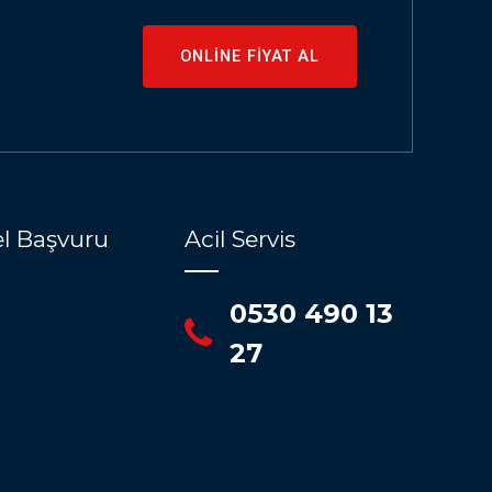
ONLİNE FİYAT AL
l Başvuru
Acil Servis
0530 490 13
27