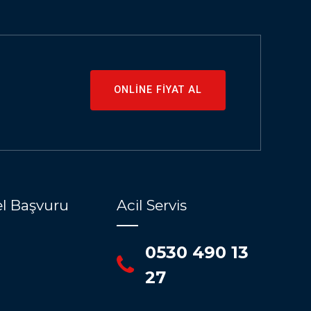
ONLİNE FİYAT AL
l Başvuru
Acil Servis
0530 490 13
27