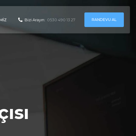
RANDEVU AL
MIZ
Bizi Arayın:
0530 490 13 27
çısı