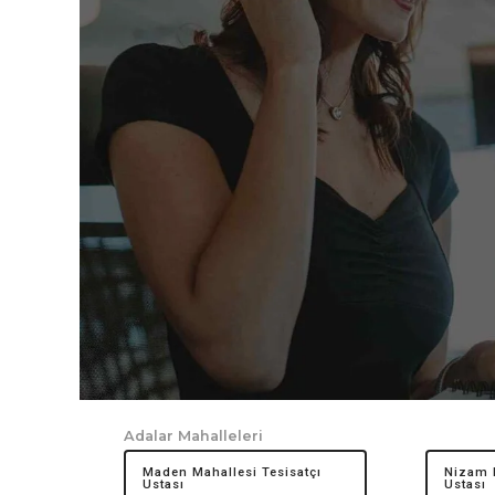
Adalar Mahalleleri
Maden Mahallesi Tesisatçı
Nizam M
Ustası
Ustası