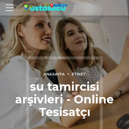
ANASAYFA
ETIKET
su tamircisi
arşivleri - Online
Tesisatçı