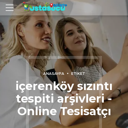
ANASAYFA
ETIKET
içerenköy sızıntı
tespiti arşivleri -
Online Tesisatçı