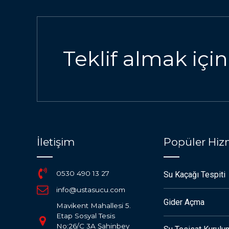
Teklif almak için
İletişim
Popüler Hiz
0530 490 13 27
Su Kaçağı Tespiti
info@ustasucu.com
Gider Açma
Mavikent Mahallesi 5.
Etap Sosyal Tesis
No:26/C 3A Şahinbey