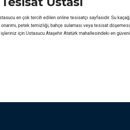
Tesisat Ustası
Ustasucu en çok tercih edilen online tesisatçı sayfasıdır. Su kaçağ
 ve onarımı, petek temizliği, bahçe sulaması veya tesisat döşemesi
at işleriniz için Ustasucu Ataşehir Atatürk mahallesindeki en güveni
OKUMAYA DEVAM