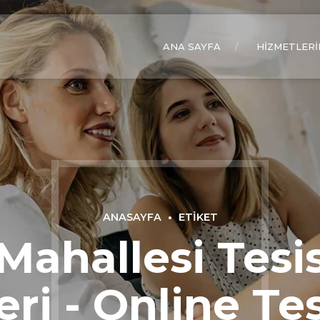
ANA SAYFA
HIZMETLERI
ANASAYFA
ETIKET
Mahallesi Tesis
eri - Online Te