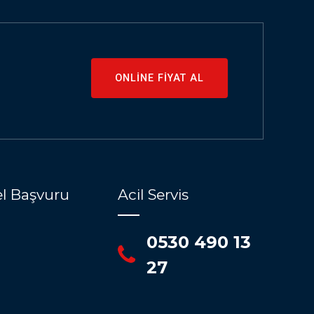
ONLİNE FİYAT AL
l Başvuru
Acil Servis
0530 490 13
27