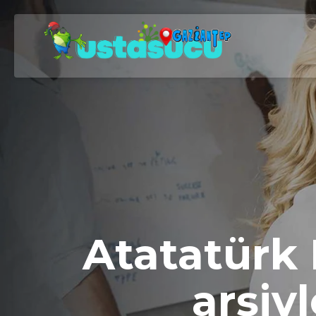
Atatatürk 
arşivl