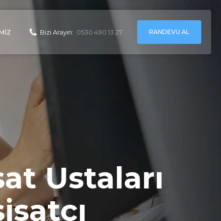
RANDEVU AL
MIZ
Bizi Arayın:
0530 490 13 27
at Ustaları
sisatçı