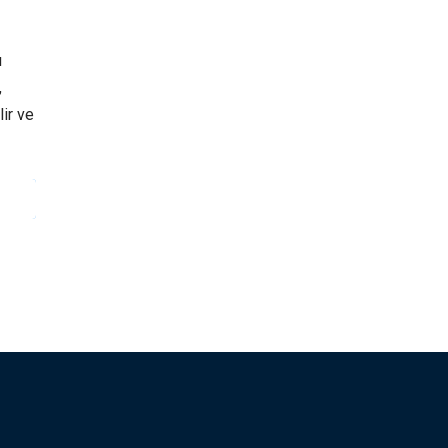
ı
,
lir ve
 ET