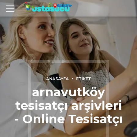
ANASAYFA
ETIKET
arnavutköy
tesisatçı arşivleri
- Online Tesisatçı