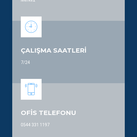
0
ÇALIŞMA SAATLERİ
7/24
OFİS TELEFONU
0544 331 1197