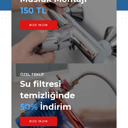
6
7
0
150 TL
7
8
8
9
BİZE YAZIN
9
0
0
ÖZEL TEKLİF
Su filtresi
temizliğinde
50%
İndirim
BİZE YAZIN