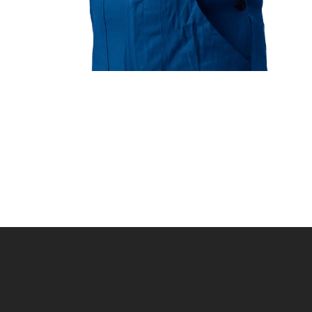
0
0
1
1
2
2
3