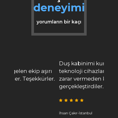
deneyimi
yorumların bir kaçı
Reze
Duş kabinimi kurdular son
süre
şırı
teknoloji cihazlar ile banyoma
geld
ürler.
zarar vermeden kurulumu
işim
gerçekleştirdiler.
bitir
İhsan Çakır-İstanbul
Aslıha