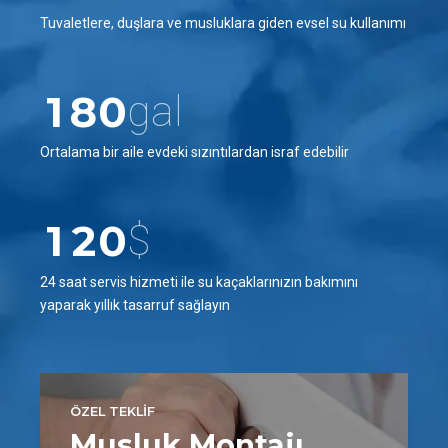
7
6
8
5
Tuvaletlere, duşlara ve musluklara giden evsel su kullanımı
8
0
7
9
6
9
1
8
0
gal
7
0
2
9
0
8
Ortalama bir aile evdeki sızıntılardan israf edebilir
3
0
0
1
9
4
1
2
0
$
5
2
3
24 saat servis hizmeti ile su kaçaklarınızın bakımını
6
yaparak yıllık tasarruf sağlayın
3
4
7
4
5
8
5
6
ÖZEL TEKLİF
9
Musluk Montajı