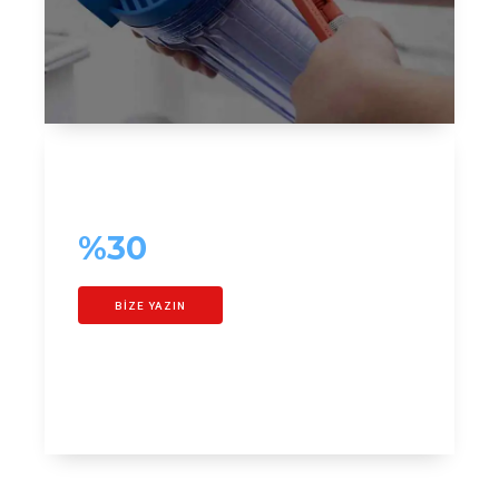
ÖZEL TEKLİF
Kanal Temizleme
%30
İndirimli
BİZE YAZIN